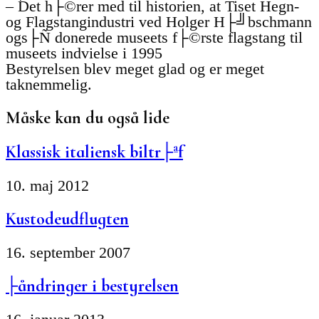
– Det h├©rer med til historien, at Tiset Hegn-
og Flagstangindustri ved Holger H├╝bschmann
ogs├Ñ donerede museets f├©rste flagstang til
museets indvielse i 1995
Bestyrelsen blev meget glad og er meget
taknemmelig.
Måske kan du også lide
Klassisk italiensk biltr├ªf
10. maj 2012
Kustodeudflugten
16. september 2007
├åndringer i bestyrelsen