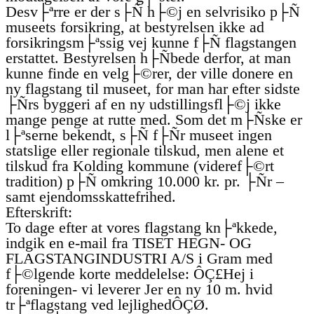
Desv├ªrre er der s├Ñ h├©j en selvrisiko p├Ñ
museets forsikring, at bestyrelsen ikke ad
forsikringsm├ªssig vej kunne f├Ñ flagstangen
erstattet. Bestyrelsen h├Ñbede derfor, at man
kunne finde en velg├©rer, der ville donere en
ny flagstang til museet, for man har efter sidste
├Ñrs byggeri af en ny udstillingsfl├©j ikke
mange penge at rutte med. Som det m├Ñske er
l├ªserne bekendt, s├Ñ f├Ñr museet ingen
statslige eller regionale tilskud, men alene et
tilskud fra Kolding kommune (videref├©rt
tradition) p├Ñ omkring 10.000 kr. pr. ├Ñr –
samt ejendomsskattefrihed.
Efterskrift:
To dage efter at vores flagstang kn├ªkkede,
indgik en e-mail fra TISET HEGN- OG
FLAGSTANGINDUSTRI A/S i Gram med
f├©lgende korte meddelelse: ÔÇ£Hej i
foreningen- vi leverer Jer en ny 10 m. hvid
tr├ªflagstang ved lejlighedÔÇØ.