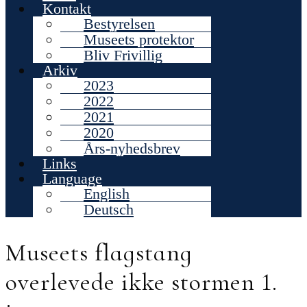
Kontakt
Bestyrelsen
Museets protektor
Bliv Frivillig
Arkiv
2023
2022
2021
2020
Års-nyhedsbrev
Links
Language
English
Deutsch
Museets flagstang
overlevede ikke stormen 1.