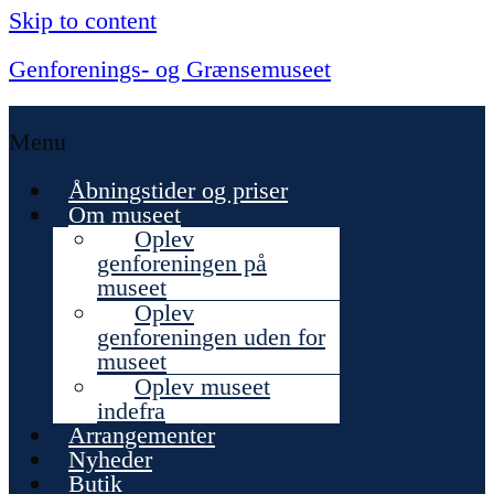
Skip to content
Genforenings- og Grænsemuseet
Menu
Åbningstider og priser
Om museet
Oplev
genforeningen på
museet
Oplev
genforeningen uden for
museet
Oplev museet
indefra
Arrangementer
Nyheder
Butik