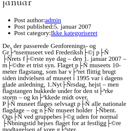
januar
Post author:
admin
Post published:
5. januar 2007
Post category:
Ikke kategoriseret
De, der passerede Genforenings- og
Gr├ªnsemuseet ved Frederiksh├©j p├Ñ
├Ñrets f├©rste nye dag – den 1. januar 2007 –
m├©dte et trist syn. Flaget p├Ñ museets 10-
meter flagstang, som har v├ªret flittig brugt
siden indvielsen af museet i 1995 var i dagens
glade anledning, 1.Nyt├Ñrsdag, hejst – men
flagstangen bukkede under for den st├ªrke
storm – og kn├ªkkede midt over.
P├Ñ museet flages selvsagt p├Ñ alle nationale
flagdage – og n├Ñr museet holder ├Ñbent.
Ogs├Ñ ved gruppebes├©g uden for normal
├Ñbningstid hejses flaget for at festligg├©re
modtagelsen af vore g├ªster.