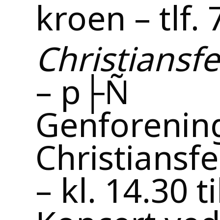
kroen – tlf.
Christiansfe
– p├Ñ
Genforenin
Christiansfe
– kl. 14.30 t
Koncert ve