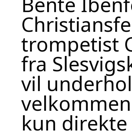
Bente Ibenf
Christiansf
trompetist 
fra Slesvig
vil underhol
velkommen. P
kun direkte 