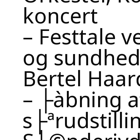
koncert
– Festtale v
og sundhed
Bertel Haar
– ├àbning a
s├ªrudstill
S├©nderjyde