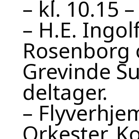
– kl. 10.15 –
– H.E. Ingol
Rosenborg 
Grevinde Su
deltager.
– Flyverhj
Orkester, Ko