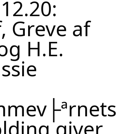
 12.20:
f, Greve af
og H.E.
ssie
emmev├ªrnets
lding giver