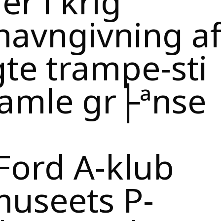
/navngivning a
te trampe-sti
gamle gr├ªnse
Ford A-klub
useets P-