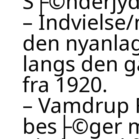
– Indvielse
den nyanlag
langs den 
fra 1920.
– Vamdrup 
bes├©ger m