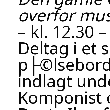
overfor mu
– kl. 12.30 –
Deltag i et
p├©lsebord
indlagt und
Komponist o