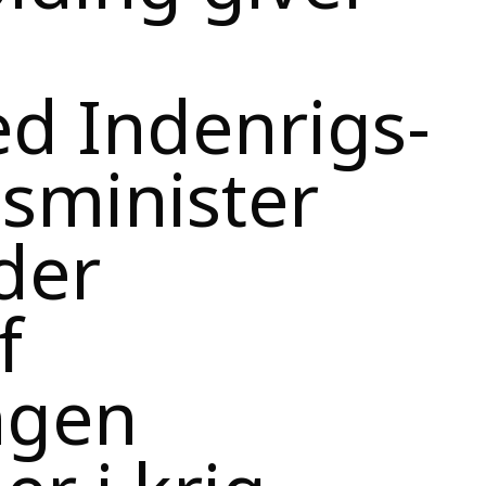
ed Indenrigs-
sminister
der
f
ingen
r i krig