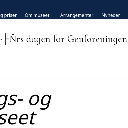
g priser
Om museet
Arrangementer
Nyheder
-├Ñrs dagen for Genforeningen
gs- og
seet