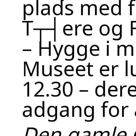
plads med f
T┬┤ere og 
– Hygge i 
Museet er lu
12.30 – der
adgang for a
Den gamle 