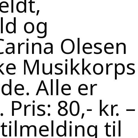
eldt,
eld og
Carina Olesen
ske Musikkorps
de. Alle er
ris: 80,- kr. –
tilmelding til