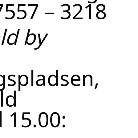
 7557 – 3218
ld by
gspladsen,
ld
il 15.00:
d