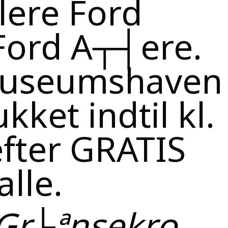
lere Ford
Ford A┬┤ere.
museumshaven
kket indtil kl.
efter GRATIS
lle.
Gr├ªnsekro