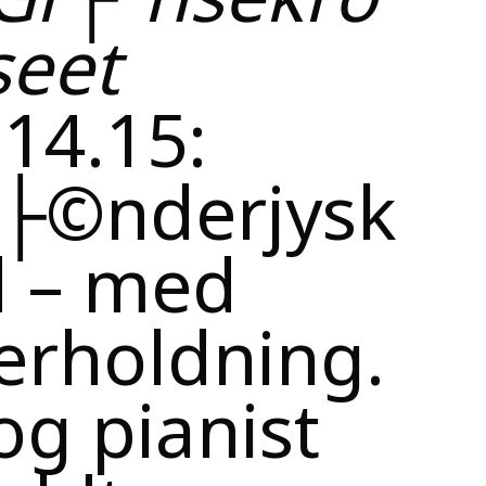
seet
 14.15:
 s├©nderjysk
 – med
erholdning.
g pianist