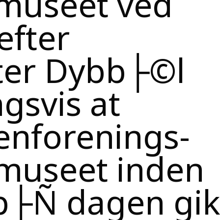
efter
nter Dybb├©l
ngsvis at
nforenings-
museet inden
 p├Ñ dagen gi