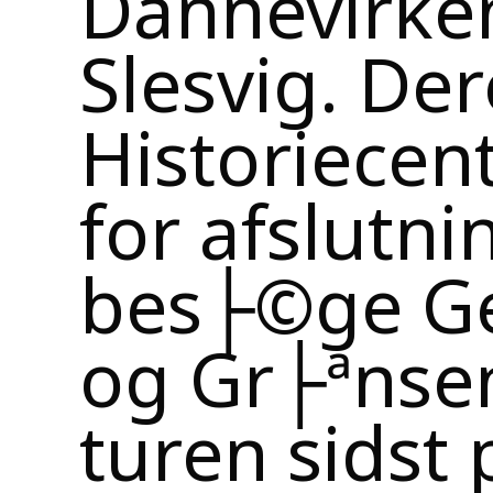
Slesvig. Der
Historiece
for afslutni
bes├©ge Ge
og Gr├ªnse
turen sidst