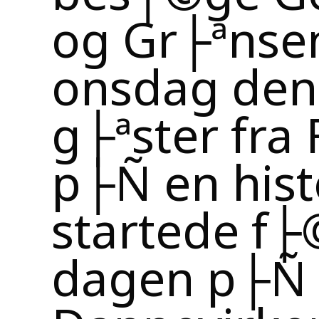
og Gr├ªnse
onsdag den 
g├ªster fra 
p├Ñ en hist
startede f├
dagen p├Ñ
Dannevirke