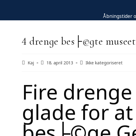
Åbningstider o
4 drenge bes├©gte museet
Kaj
18. april 2013
Ikke kategoriseret
Fire drenge 
glade for a
bes├©ge Ge