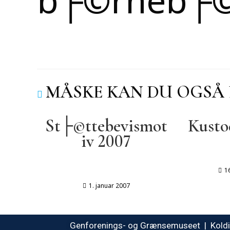
MÅSKE KAN DU OGSÅ 
St├©ttebevismot
Kusto
iv 2007
1
1. januar 2007
Genforenings- og Grænsemuseet | Koldin