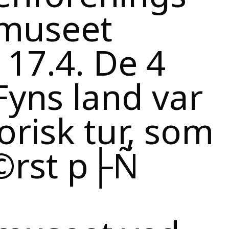
museet
17.4. De 4
Fyns land var
orisk tur, som
©rst p├Ñ
museet ved