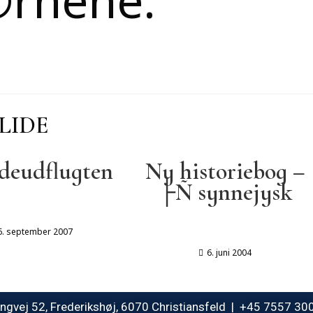
LIDE
deudflugten
Ny historiebog –
├Ñ synnejysk
6. september 2007
6. juni 2004
gvej 52, Frederikshøj, 6070 Christiansfeld | +45 7557 3