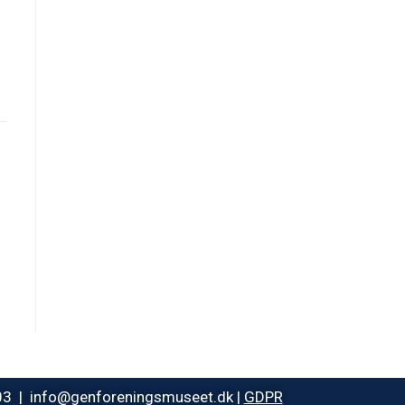
003 | info@genforeningsmuseet.dk |
GDPR