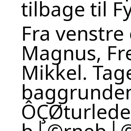
tilbage til F
Fra venstre 
Magnus, Fr
Mikkel. Tag
baggrunden
ÔÇØturlede
b├©rneb├©