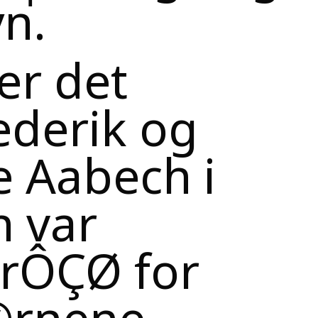
yn.
er det
ederik og
e Aabech i
 var
rÔÇØ for
rnene.