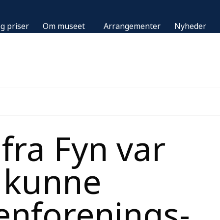
g priser
Om museet
Arrangementer
Nyheder
fra Fyn var
t kunne
nforenings-