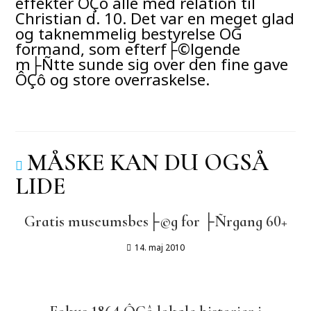
effekter ÔÇô alle med relation til
Christian d. 10. Det var en meget glad
og taknemmelig bestyrelse OG
formand, som efterf├©lgende
m├Ñtte sunde sig over den fine gave
ÔÇô og store overraskelse.
MÅSKE KAN DU OGSÅ
LIDE
Gratis museumsbes├©g for ├Ñrgang 60+
14. maj 2010