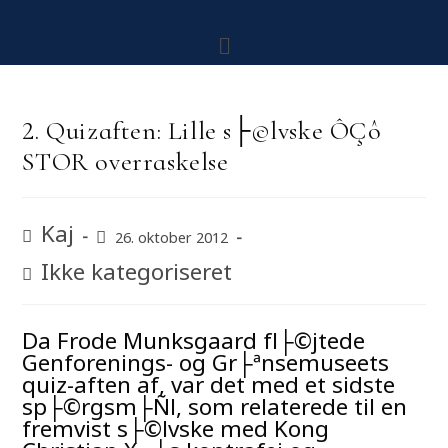
2. Quizaften: Lille s├©lvske ÔÇô
STOR overraskelse
Kaj
26. oktober 2012
Ikke kategoriseret
Da Frode Munksgaard fl├©jtede
Genforenings- og Gr├ªnsemuseets
quiz-aften af, var det med et sidste
sp├©rgsm├Ñl, som relaterede til en
fremvist s├©lvske med Kong
Christian X┬┤s kontrafej og