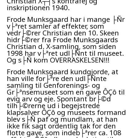
inskriptionen 1940.
Frode Munksgaard har i mange ├Ñr
v├ªret samler af effekter, som
vedr├©rer Christian den 10. Skeen
hidr├©rer fra Frode Munksgaards
Christian d. X-samling, som siden
1998 har v├ªret udl├Ñnt til museet.
Og s├Ñ kom OVERRASKELSEN!!!
Frode Munksgaard kundgjorde, at
han ville for├ªre den udl├Ñnte
samling til Genforenings- og
Gr├ªnsemuseet som en gave ÔÇô til
evig arv og eje. Spontant br├©d
tilh├©rerne ud i begejstrede
klapsalver ÔÇô og museets formand
blev s├Ñ paf og mundlam, at han
ikke fik sagt ordentlig tak for den
flotte gave, som indeb├ªrer ca. 108