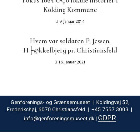
Fokus 1864 ÔÇô lokale historier i
Kolding Kommune
9. januar 2014
Hvem var soldaten P. Jessen,
H├©kkelbjerg pr. Christiansfeld
16. januar 2021
Genforenings- og Grænsemuseet | Koldingvej 52,
Frederikshøj, 6070 Christiansfeld | +45 7557 3003 |
GDPR
info@genforeningsmuseet.dk |